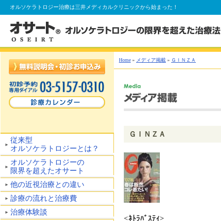
オルソケラトロジー
治療は三井メディカルクリニックから始まった！
Home
»
メディア掲載
»
ＧＩＮＺＡ
ＧＩＮＺＡ
従来型
オルソケラトロジーとは？
オルソケラトロジーの
限界を超えたオサート
他の近視治療との違い
診療の流れと治療費
治療体験談
<ﾈﾄﾗﾊﾞｽﾃｨ>