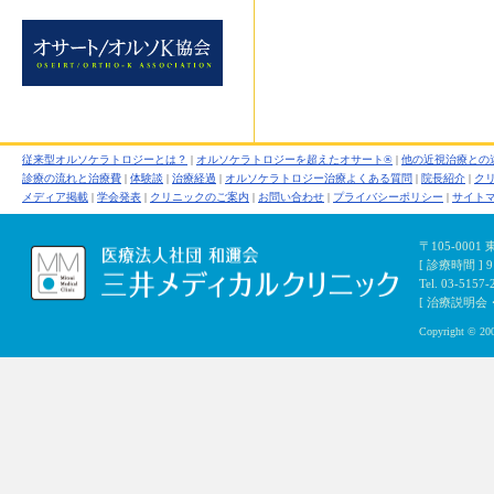
従来型オルソケラトロジーとは？
|
オルソケラトロジーを超えたオサート®
|
他の近視治療との
診療の流れと治療費
|
体験談
|
治療経過
|
オルソケラトロジー治療よくある質問
|
院長紹介
|
ク
メディア掲載
|
学会発表
|
クリニックのご案内
|
お問い合わせ
|
プライバシーポリシー
|
サイト
〒105-000
[ 診療時間 ]
Tel. 03-5157-
[ 治療説明会・初
Copyright © 200