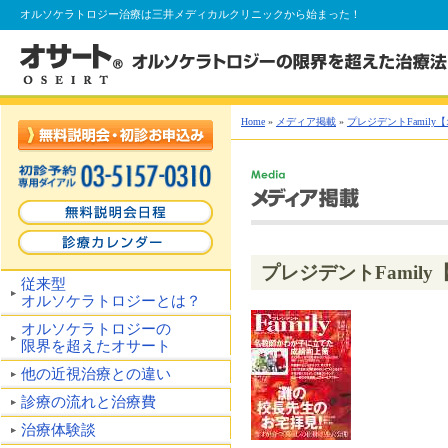
オルソケラトロジー
治療は三井メディカルクリニックから始まった！
Home
»
メディア掲載
»
プレジデントFamily
プレジデントFamil
従来型
オルソケラトロジーとは？
オルソケラトロジーの
限界を超えたオサート
他の近視治療との違い
診療の流れと治療費
治療体験談