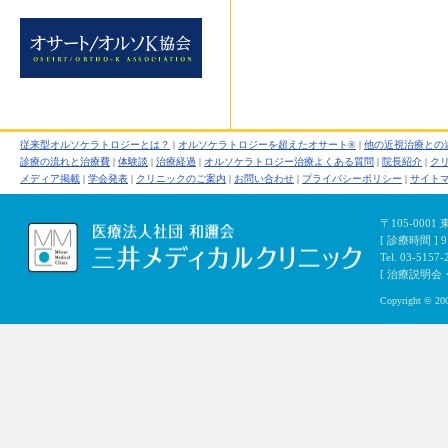
従来型オルソケラトロジーとは？
|
オルソケラトロジーを超えたオサート®
|
他の近視治療との
診療の流れと治療費
|
体験談
|
治療経過
|
オルソケラトロジー治療よくある質問
|
院長紹介
|
ク
メディア掲載
|
学会発表
|
クリニックのご案内
|
お問い合わせ
|
プライバシーポリシー
|
サイト
〒105-000
[ 診療時間 ]
Tel. 03-5157-
[ 治療説明会・初
Copyright © 200