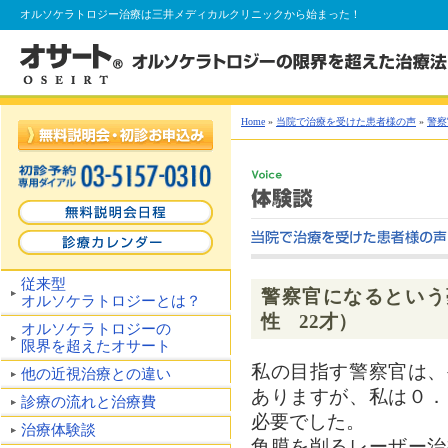
オルソケラトロジー
治療は三井メディカルクリニックから始まった！
Home
»
当院で治療を受けた患者様の声
»
警察
従来型
警察官になるという
オルソケラトロジーとは？
性 22才）
オルソケラトロジーの
限界を超えたオサート
私の目指す警察官は、
他の近視治療との違い
ありますが、私は０．
診療の流れと治療費
必要でした。
治療体験談
角膜を削るレーザー治