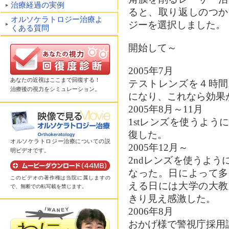
治療経過の実例
ると、取り返しのつか
オルソケラトロジー治療よ
ジーを選択しました。
くある質問
開始して～
2005年7月
あなたの近視はここまで回復する！
テストレンズを４時間
治療後の視力をシミュレーション。
になり、これなら効果
2005年8月～11月
1stレンズを使うよ
復した。
オルソケラトロジー治療についての説
2005年12月～
明ビデオです。
2ndレンズを使うよ
なった。日によって多
このビデオの著作権は当院に属しますの
える日には大学の大教
で、無断での転写載を禁じます。
きり見え感激した。
2006年8月
おかげ様で警視庁採用