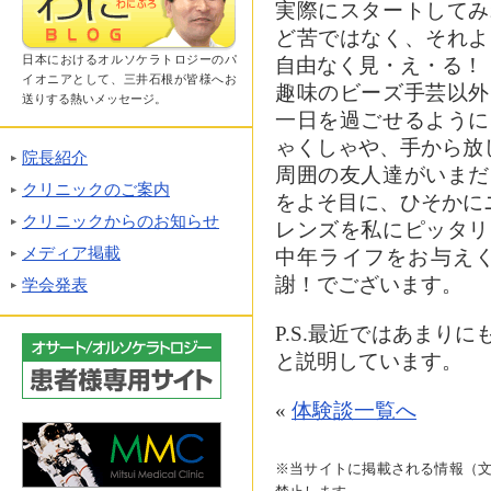
実際にスタートしてみ
ど苦ではなく、それよ
日本におけるオルソケラトロジーのパ
自由なく見・え・る！
イオニアとして、三井石根が皆様へお
趣味のビーズ手芸以外
送りする熱いメッセージ。
一日を過ごせるように
ゃくしゃや、手から放
院長紹介
周囲の友人達がいまだ
クリニックのご案内
をよそ目に、ひそかに
クリニックからのお知らせ
レンズを私にピッタリ
メディア掲載
中年ライフをお与えく
謝！でございます。
学会発表
P.S.最近ではあまり
と説明しています。
«
体験談一覧へ
※当サイトに掲載される情報（