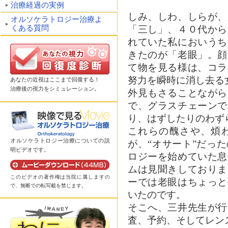
治療経過の実例
しみ、しわ、しらが、
オルソケラトロジー治療よ
くある質問
「三し」、４０代から
れていた私においうち
きたのが「老眼」。顔
て物を見る様は、コラ
努力を瞬時に消し去る
あなたの近視はここまで回復する！
治療後の視力をシミュレーション。
外見もさることながら
で、グラスチェーンで
り、はずしたりのわず
これらの醜さや、煩
オルソケラトロジー治療についての説
が、“オサート”だっ
明ビデオです。
ロジーを始めていた息
ムは見聞きしておりま
このビデオの著作権は当院に属しますの
ーでは老眼はちょっと
で、無断での転写載を禁じます。
いたのです。
そこへ、三井先生が行
査、予約、そしてレン