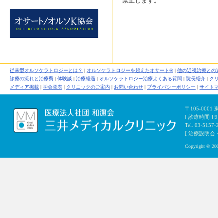
禁止します。
従来型オルソケラトロジーとは？
|
オルソケラトロジーを超えたオサート®
|
他の近視治療との
診療の流れと治療費
|
体験談
|
治療経過
|
オルソケラトロジー治療よくある質問
|
院長紹介
|
ク
メディア掲載
|
学会発表
|
クリニックのご案内
|
お問い合わせ
|
プライバシーポリシー
|
サイト
〒105-000
[ 診療時間 ]
Tel. 03-5157-
[ 治療説明会・初
Copyright © 200