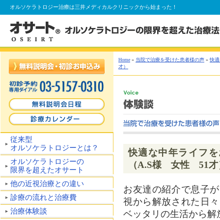
オルソケラトロジー
治療は三井メディカルクリニックから始まった！
Home
»
当院で治療を受けた患者様の声
»
快適
才）
従来型
オルソケラトロジーとは？
快適な中年ライフを
オルソケラトロジーの
（A.S様 女性 51才
限界を超えたオサート
他の近視治療との違い
お友達の紹介で息子が
診療の流れと治療費
視から解放された日々
治療体験談
ベッタリの生活から解