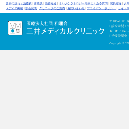
診療の流れと治療費
|
体験談
|
治療経過
|
オルソケラトロジー治療よくある質問
|
院長紹介
|
ク
メディア掲載
|
学会発表
|
クリニックのご案内
|
お問い合わせ
|
プライバシーポリシー
|
サイト
〒105-000
[ 診療時間 ]
Tel. 03-5157-
[ 治療説明会・初
Copyright © 200