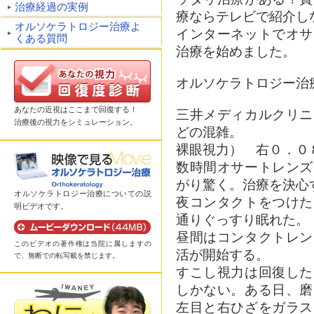
治療経過の実例
療ならテレビで紹介し
オルソケラトロジー治療よ
インターネットでオサ
くある質問
治療を始めました。
オルソケラトロジー治
あなたの近視はここまで回復する！
三井メディカルクリニ
治療後の視力をシミュレーション。
どの混雑。
裸眼視力） 右０．０
数時間オサートレンズ
がり驚く。治療を決心
オルソケラトロジー治療についての説
夜コンタクトをつけた
明ビデオです。
通りぐっすり眠れた。
昼間はコンタクトレン
このビデオの著作権は当院に属しますの
活が開始する。
で、無断での転写載を禁じます。
すこし視力は回復した
しかない。ある日、磨
左目と右ひざをガラス