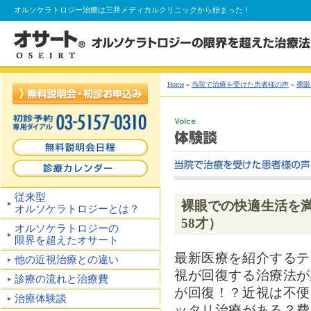
オルソケラトロジー
治療は三井メディカルクリニックから始まった！
Home
»
当院で治療を受けた患者様の声
»
裸眼
従来型
裸眼での快適生活を
オルソケラトロジーとは？
58才）
オルソケラトロジーの
限界を超えたオサート
最新医療を紹介するテ
他の近視治療との違い
視が回復する治療法が
診療の流れと治療費
が回復！？近視は不便
治療体験談
ッタリ治療がある？費