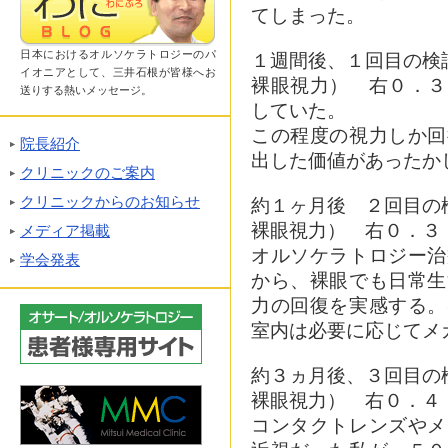
てしまった。
日本におけるオルソケラトロジーのパ
１週間後、１回目の検
イオニアとして、三井石根が皆様へお
裸眼視力） 右０．３
送りする熱いメッセージ。
していた。
この程度の視力しか回
院長紹介
出した価値があったか
クリニックのご案内
クリニックからのお知らせ
約１ヶ月後 ２回目の
裸眼視力） 右０．３
メディア掲載
オルソケラトロジー治
学会発表
から、裸眼でも日常生
力の回復を実感する。
室内は必要に応じてメ
約３ヵ月後、３回目の
裸眼視力） 右０．４
コンタクトレンズやメ