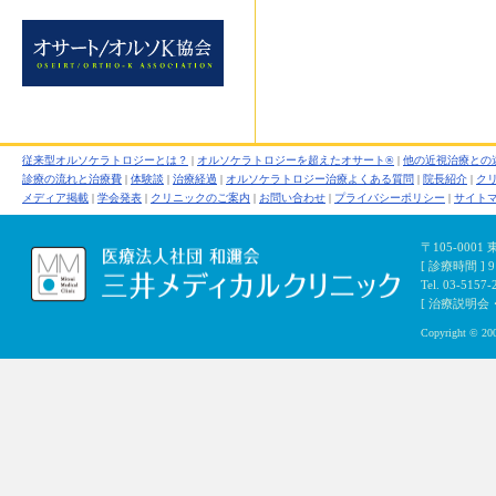
従来型オルソケラトロジーとは？
|
オルソケラトロジーを超えたオサート®
|
他の近視治療との
診療の流れと治療費
|
体験談
|
治療経過
|
オルソケラトロジー治療よくある質問
|
院長紹介
|
ク
メディア掲載
|
学会発表
|
クリニックのご案内
|
お問い合わせ
|
プライバシーポリシー
|
サイト
〒105-000
[ 診療時間 ]
Tel. 03-5157-
[ 治療説明会・初
Copyright © 200