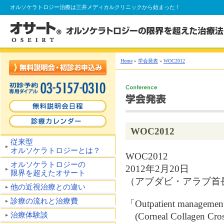
オルソケラトロジー
治療は三井メディカルクリニックから始まった！
Home
»
学会発表
»
WOC2012
WOC2012
従来型
オルソケラトロジーとは？
WOC2012
オルソケラトロジーの
2012年2月20日
限界を超えたオサート
（アブダビ・アラブ首
他の近視治療との違い
診療の流れと治療費
「Outpatient management
治療体験談
(Corneal Collagen Cros