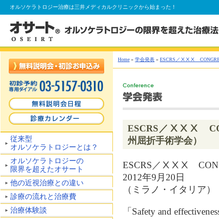
オルソケラトロジー
治療は三井メディカルクリニックから始まった！
Home
»
学会発表
»
ESCRS／ⅩⅩⅩ CONGRESS
ESCRS／ⅩⅩⅩ CON
従来型
州屈折手術学会）
オルソケラトロジーとは？
オルソケラトロジーの
ESCRS／ⅩⅩⅩ CONGR
限界を超えたオサート
2012年9月20日
他の近視治療との違い
（ミラノ・イタリア）
診療の流れと治療費
治療体験談
「Safety and effectiveness 