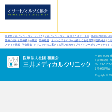
従来型オルソケラトロジーとは？
|
オルソケラトロジーを超えたオサート®
|
他の近視治療との
診療の流れと治療費
|
体験談
|
治療経過
|
オルソケラトロジー治療よくある質問
|
院長紹介
|
ク
メディア掲載
|
学会発表
|
クリニックのご案内
|
お問い合わせ
|
プライバシーポリシー
|
サイト
〒105-000
[ 診療時間 ]
Tel. 03-5157-
[ 治療説明会・初
Copyright © 200