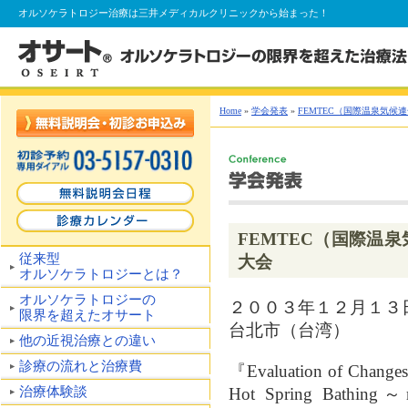
オルソケラトロジー
治療は三井メディカルクリニックから始まった！
Home
»
学会発表
»
FEMTEC（国際温泉気候
FEMTEC（国際温
従来型
大会
オルソケラトロジーとは？
オルソケラトロジーの
２００３年１２月１３
限界を超えたオサート
台北市（台湾）
他の近視治療との違い
診療の流れと治療費
『Evaluation of Changes 
治療体験談
Hot Spring Bathing～re