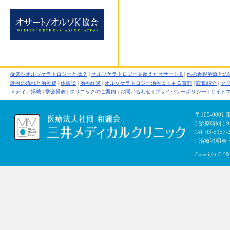
従来型オルソケラトロジーとは？
|
オルソケラトロジーを超えたオサート®
|
他の近視治療との
診療の流れと治療費
|
体験談
|
治療経過
|
オルソケラトロジー治療よくある質問
|
院長紹介
|
ク
メディア掲載
|
学会発表
|
クリニックのご案内
|
お問い合わせ
|
プライバシーポリシー
|
サイト
〒105-000
[ 診療時間 ]
Tel. 03-5157-
[ 治療説明会・初
Copyright © 200