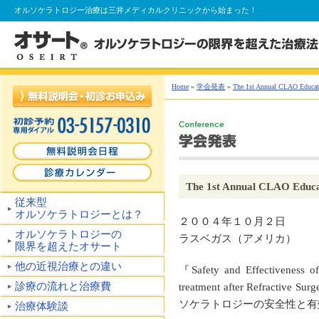
オルソケラトロジー
治療は三井メディカルクリニックから始まった！
Home
»
学会発表
»
The 1st Annual CLAO Educat
The 1st Annual CLAO Educa
従来型
オルソケラトロジーとは？
２００４年１０月２日
オルソケラトロジーの
ラスベガス（アメリカ）
限界を超えたオサート
他の近視治療との違い
『Safety and Effectiveness of
診療の流れと治療費
treatment after Refra
ソケラトロジーの安全性と有
治療体験談