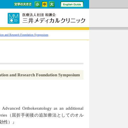
ion and Research Foundation Symposium
tion and Research Foundation Symposium
 Advanced Orthokeratology as an additional
ctive Surgeries（屈折手術後の追加療法としてのオル
効性）』