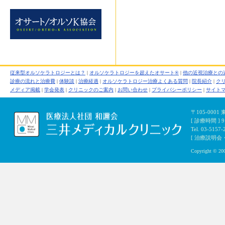
従来型オルソケラトロジーとは？
|
オルソケラトロジーを超えたオサート®
|
他の近視治療との
診療の流れと治療費
|
体験談
|
治療経過
|
オルソケラトロジー治療よくある質問
|
院長紹介
|
ク
メディア掲載
|
学会発表
|
クリニックのご案内
|
お問い合わせ
|
プライバシーポリシー
|
サイト
〒105-000
[ 診療時間 ]
Tel. 03-5157-
[ 治療説明会・初
Copyright © 200