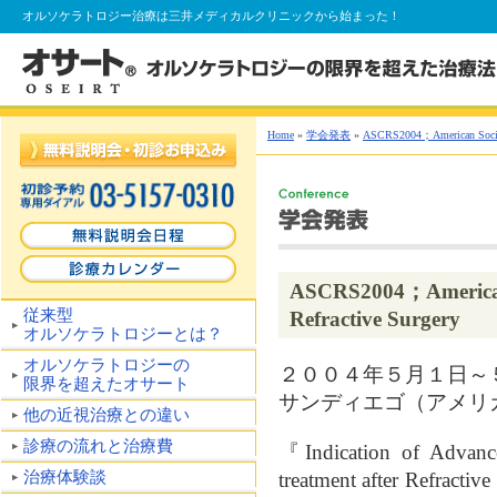
オルソケラトロジー
治療は三井メディカルクリニックから始まった！
Home
»
学会発表
»
ASCRS2004；American Society
ASCRS2004；Americ
従来型
Refractive Surgery
オルソケラトロジーとは？
オルソケラトロジーの
２００４年５月１日～
限界を超えたオサート
サンディエゴ（アメリ
他の近視治療との違い
診療の流れと治療費
『Indication of Advance
治療体験談
treatment after Re