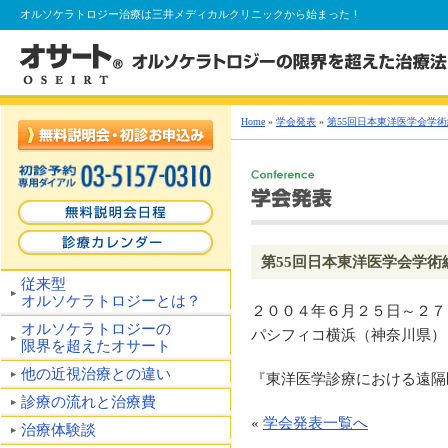
オルソケラトロジー
治療は三井メディカルクリニックから始まった！
Home
»
学会発表
»
第55回日本東洋医学会学
第55回日本東洋医学会学術
従来型
オルソケラトロジーとは？
２００４年６月２５日～２７
オルソケラトロジーの
パシフィコ横浜（神奈川県）
限界を超えたオサート
他の近視治療との違い
『東洋医学診療における遠隔
診療の流れと治療費
«
学会発表一覧へ
治療体験談