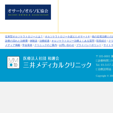
従来型オルソケラトロジーとは？
|
オルソケラトロジーを超えたオサート®
|
他の近視治療との
診療の流れと治療費
|
体験談
|
治療経過
|
オルソケラトロジー治療よくある質問
|
院長紹介
|
ク
メディア掲載
|
学会発表
|
クリニックのご案内
|
お問い合わせ
|
プライバシーポリシー
|
サイト
〒105-000
[ 診療時間 ]
Tel. 03-5157-
[ 治療説明会・初
Copyright © 200