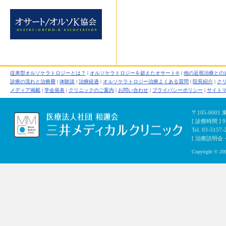
従来型オルソケラトロジーとは？
|
オルソケラトロジーを超えたオサート®
|
他の近視治療との
診療の流れと治療費
|
体験談
|
治療経過
|
オルソケラトロジー治療よくある質問
|
院長紹介
|
ク
メディア掲載
|
学会発表
|
クリニックのご案内
|
お問い合わせ
|
プライバシーポリシー
|
サイト
〒105-000
[ 診療時間 ]
Tel. 03-5157-
[ 治療説明会・初
Copyright © 200