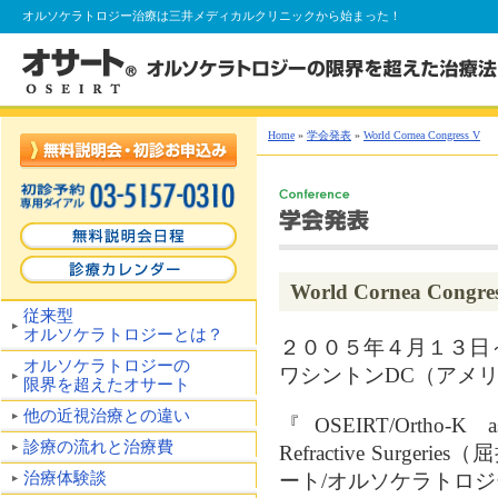
オルソケラトロジー
治療は三井メディカルクリニックから始まった！
Home
»
学会発表
»
World Cornea Congress V
World Cornea Congre
従来型
オルソケラトロジーとは？
２００５年４月１３日
オルソケラトロジーの
ワシントンDC（アメ
限界を超えたオサート
他の近視治療との違い
『OSEIRT/Ortho-K as 
診療の流れと治療費
Refractive Sur
治療体験談
ート/オルソケラトロ