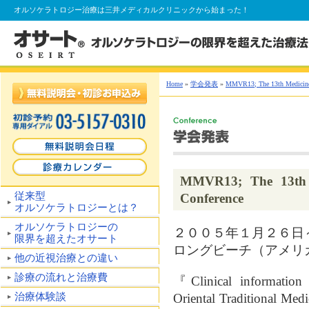
オルソケラトロジー
治療は三井メディカルクリニックから始まった！
Home
»
学会発表
»
MMVR13; The 13th Medicine 
MMVR13; The 13th M
従来型
Conference
オルソケラトロジーとは？
オルソケラトロジーの
２００５年１月２６日
限界を超えたオサート
ロングビーチ（アメリ
他の近視治療との違い
診療の流れと治療費
『Clinical information 
治療体験談
Oriental Traditi