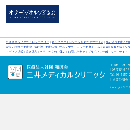
従来型オルソケラトロジーとは？
|
オルソケラトロジーを超えたオサート®
|
他の近視治療との
診療の流れと治療費
|
体験談
|
治療経過
|
オルソケラトロジー治療よくある質問
|
院長紹介
|
ク
メディア掲載
|
学会発表
|
クリニックのご案内
|
お問い合わせ
|
プライバシーポリシー
|
サイト
〒105-000
[ 診療時間 ]
Tel. 03-5157-
[ 治療説明会・初
Copyright © 200