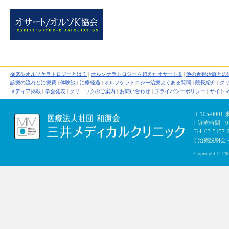
従来型オルソケラトロジーとは？
|
オルソケラトロジーを超えたオサート®
|
他の近視治療との
診療の流れと治療費
|
体験談
|
治療経過
|
オルソケラトロジー治療よくある質問
|
院長紹介
|
ク
メディア掲載
|
学会発表
|
クリニックのご案内
|
お問い合わせ
|
プライバシーポリシー
|
サイト
〒105-000
[ 診療時間 ]
Tel. 03-5157-
[ 治療説明会・初
Copyright © 200