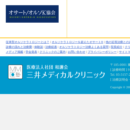
従来型オルソケラトロジーとは？
|
オルソケラトロジーを超えたオサート®
|
他の近視治療との
診療の流れと治療費
|
体験談
|
治療経過
|
オルソケラトロジー治療よくある質問
|
院長紹介
|
ク
メディア掲載
|
学会発表
|
クリニックのご案内
|
お問い合わせ
|
プライバシーポリシー
|
サイト
〒105-000
[ 診療時間 ]
Tel. 03-5157-
[ 治療説明会・初
Copyright © 200