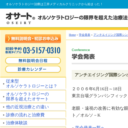
オルソケラトロジー
治療は三井メディカルクリニックから始まった！
Home
»
学会発表
»
アンチエイジング国際シンポ
アンチエイジング国際シンポ
従来型
オルソケラトロジーとは？
２００６年6月16日～18日
オルソケラトロジーの
東京台場グランパシフィック
限界を超えたオサート
他の近視治療との違い
老眼・遠視の改善に有効な
診療の流れと治療費
ト／オルソ－K
治療体験談
«
学会発表一覧へ