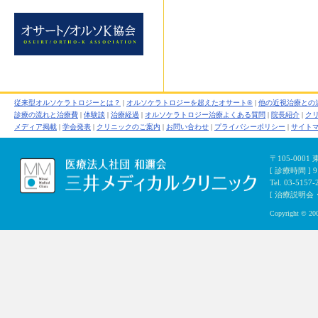
従来型オルソケラトロジーとは？
|
オルソケラトロジーを超えたオサート®
|
他の近視治療との
診療の流れと治療費
|
体験談
|
治療経過
|
オルソケラトロジー治療よくある質問
|
院長紹介
|
ク
メディア掲載
|
学会発表
|
クリニックのご案内
|
お問い合わせ
|
プライバシーポリシー
|
サイト
〒105-000
[ 診療時間 ]
Tel. 03-5157-
[ 治療説明会・初
Copyright © 200