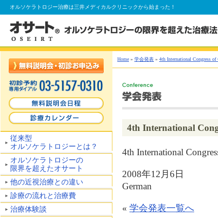
オルソケラトロジー
治療は三井メディカルクリニックから始まった！
Home
»
学会発表
»
4th International Congress of
4th International Con
従来型
オルソケラトロジーとは？
4th International Congre
オルソケラトロジーの
限界を超えたオサート
2008年12月6日
他の近視治療との違い
German
診療の流れと治療費
«
学会発表一覧へ
治療体験談