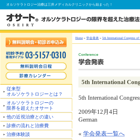
オルソケラトロジー
治療は三井メディカルクリニックから始まった！
Home
»
学会発表
»
5th International Congress of
5th International Con
従来型
オルソケラトロジーとは？
5th International Congre
オルソケラトロジーの
限界を超えたオサート
2009年12月4日
他の近視治療との違い
German
診療の流れと治療費
«
学会発表一覧へ
治療体験談