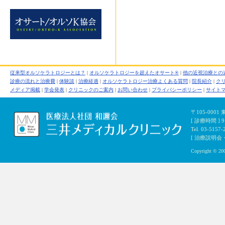
従来型オルソケラトロジーとは？
|
オルソケラトロジーを超えたオサート®
|
他の近視治療との
診療の流れと治療費
|
体験談
|
治療経過
|
オルソケラトロジー治療よくある質問
|
院長紹介
|
ク
メディア掲載
|
学会発表
|
クリニックのご案内
|
お問い合わせ
|
プライバシーポリシー
|
サイト
〒105-000
[ 診療時間 ]
Tel. 03-5157-
[ 治療説明会・初
Copyright © 200