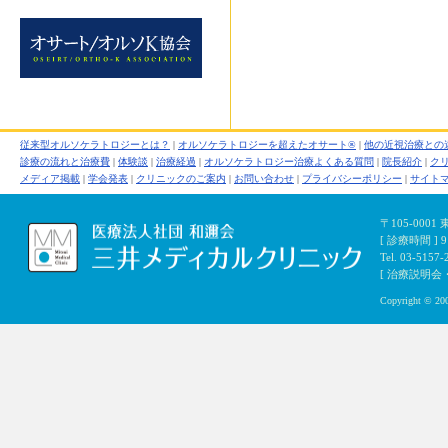
従来型オルソケラトロジーとは？
|
オルソケラトロジーを超えたオサート®
|
他の近視治療との
診療の流れと治療費
|
体験談
|
治療経過
|
オルソケラトロジー治療よくある質問
|
院長紹介
|
ク
メディア掲載
|
学会発表
|
クリニックのご案内
|
お問い合わせ
|
プライバシーポリシー
|
サイト
〒105-000
[ 診療時間 ]
Tel. 03-5157-
[ 治療説明会・初
Copyright © 200