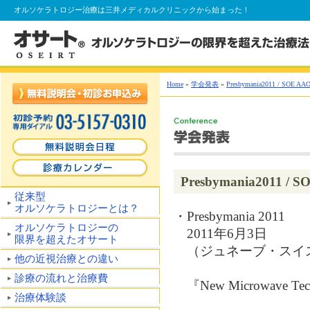
オルソケラトロジー
治療は三井メディカルクリニックから始まった！
Home
»
学会発表
»
Presbymania2011 / SOE AAO
Presbymania2011 / S
従来型
オルソケラトロジーとは？
・Presbymania 2011
オルソケラトロジーの
2011年6月3日
限界を超えたオサート
（ジュネーブ・スイ
他の近視治療との違い
診療の流れと治療費
『New Microwave Techno
治療体験談