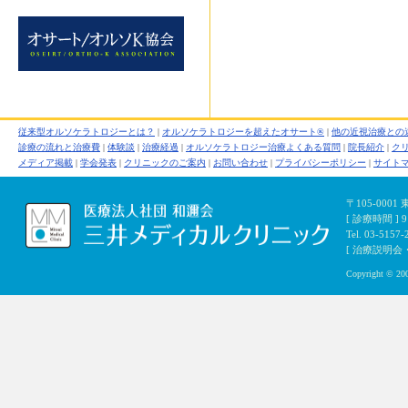
従来型オルソケラトロジーとは？
|
オルソケラトロジーを超えたオサート®
|
他の近視治療との
診療の流れと治療費
|
体験談
|
治療経過
|
オルソケラトロジー治療よくある質問
|
院長紹介
|
ク
メディア掲載
|
学会発表
|
クリニックのご案内
|
お問い合わせ
|
プライバシーポリシー
|
サイト
〒105-000
[ 診療時間 ]
Tel. 03-5157-
[ 治療説明会・初
Copyright © 200