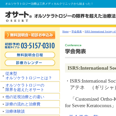
オルソケラトロジー
治療は三井メディカルクリニックから始まった！
Home
»
学会発表
»
ISRS:International Society of
ISRS:International Soc
従来型
オルソケラトロジーとは？
・ISRS:International Soci
オルソケラトロジーの
アテネ （ギリシャ）【In
限界を超えたオサート
他の近視治療との違い
「Customized Ortho-K 
診療の流れと治療費
for Severe Keratoconus
治療体験談