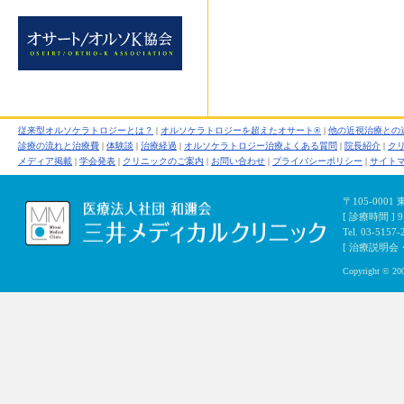
従来型オルソケラトロジーとは？
|
オルソケラトロジーを超えたオサート®
|
他の近視治療との
診療の流れと治療費
|
体験談
|
治療経過
|
オルソケラトロジー治療よくある質問
|
院長紹介
|
ク
メディア掲載
|
学会発表
|
クリニックのご案内
|
お問い合わせ
|
プライバシーポリシー
|
サイト
〒105-000
[ 診療時間 ]
Tel. 03-5157-
[ 治療説明会・初
Copyright © 200