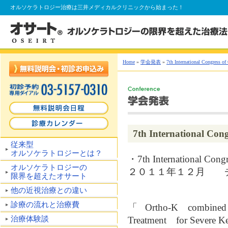
オルソケラトロジー
治療は三井メディカルクリニックから始まった！
Home
»
学会発表
»
7th International Congress of
7th International Con
従来型
オルソケラトロジーとは？
・7th International Congr
オルソケラトロジーの
２０１１年１２月 
限界を超えたオサート
他の近視治療との違い
診療の流れと治療費
「Ortho-K combined
治療体験談
Treatment for Severe K