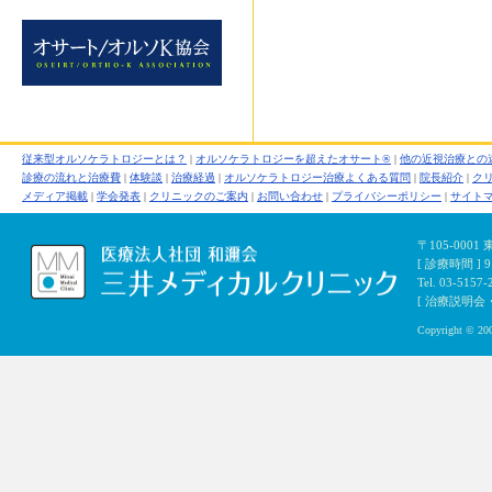
従来型オルソケラトロジーとは？
|
オルソケラトロジーを超えたオサート®
|
他の近視治療との
診療の流れと治療費
|
体験談
|
治療経過
|
オルソケラトロジー治療よくある質問
|
院長紹介
|
ク
メディア掲載
|
学会発表
|
クリニックのご案内
|
お問い合わせ
|
プライバシーポリシー
|
サイト
〒105-000
[ 診療時間 ]
Tel. 03-5157-
[ 治療説明会・初
Copyright © 200